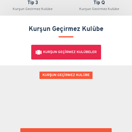
Tip 3
Tip Q
Kurşun Gecirmez Kulübe
Kurşun Gecirmez Kulübe
Kurşun Geçirmez Kulübe
KURŞUN GEÇIRMEZ KULÜBELER
KURŞUN GEÇIRMEZ KULÜBE
#balistikkulübe
Güvenlik ihtiyacının yüksek olduğu alanlarda, insan
hayatını koruma amacıyla tasarlanmış özel yapılar.